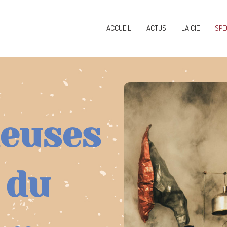
ACCUEIL
ACTUS
LA CIE
SPE
leuses
 du