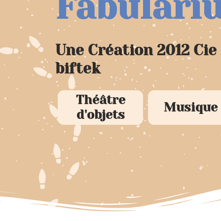
Fabulari
Une Création 2012 Cie 
biftek
Théâtre
Musique
d'objets