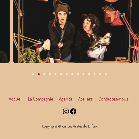
Accueil
La Compagnie
Agenda
Ateliers
Contactez-nous !
Copyright © cie Les Arêtes du Biftek