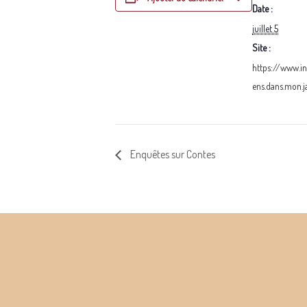
Date :
juillet 5
Site :
https://www.i
ens.dans.mon.j
Enquêtes sur Contes