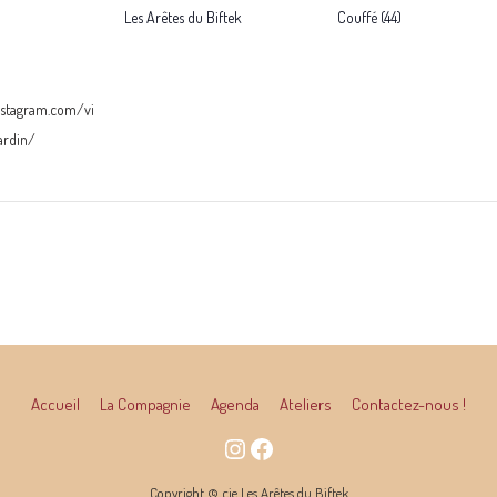
Les Arêtes du Biftek
Couffé (44)
nstagram.com/vi
ardin/
Accueil
La Compagnie
Agenda
Ateliers
Contactez-nous !
Copyright © cie Les Arêtes du Biftek